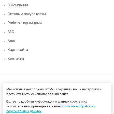
О Компании
Оптовым покупателям
Работа с юр.лицами
FAQ
Блог
Карта сайта
Контакты
Мы используем cookies, чтобы сохранять ваши настройки и
вести статистику использования сайта.
Более подробная информация о файлах cookie и их
Нижегородский цифровой CHIP52 - компьютерный магазин ©
использовании приведена в нашей
Политике обработки
2026 Разработано в
proportfolio.ru
персональных данных
.