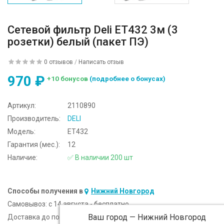
Сетевой фильтр Deli ET432 3м (3
розетки) белый (пакет ПЭ)
0 отзывов
/
Написать отзыв
970 ₽
+10 бонусов
(подробнее о бонусах)
Артикул:
2110890
Производитель:
DELI
Модель:
ET432
Гарантия (мес.):
12
Наличие:
✅ В наличии 200 шт
Способы получения в
Нижний Новгород
Самовывоз:
c 14 августа - бесплатно
Ваш город —
Нижний Новгород
Доставка до подъезда:
c 14 августа - 300 ₽ (от 5 000 ₽