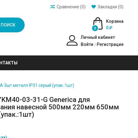
Сравнение (0)
Закладки (0)
Корзина
ПОИСК
0 ₽
0
Личный кабинет
Войти
Регистрация
/
НТАКТЫ
 3шт металл IP31 серый (упак.:1шт)
YKM40-03-31-G Generica для
вания навесной 500мм 220мм 650мм
упак.:1шт)
сах)