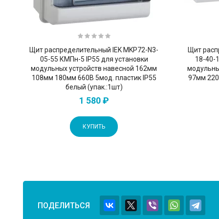
Щит распределительный IEK MKP72-N3-
Щит расп
05-55 КМПн-5 IP55 для установки
18-40-
модульных устройств навесной 162мм
модульны
108мм 180мм 660B 5мод. пластик IP55
97мм 220
белый (упак.:1шт)
1 580 ₽
КУПИТЬ
ПОДЕЛИТЬСЯ