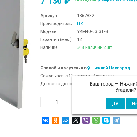
7 130 ₽
Артикул:
1867832
Производитель:
ITK
Модель:
YKM40-03-31-G
Гарантия (мес.):
12
Наличие:
✅ В наличии 2 шт
Способы получения в
Нижний Новгород
Самовывоз:
c 11 августа - бесплатно
Ваш город —
Нижний
Доставка до подъезда:
c 11 августа - 300 ₽ (от
Угадали?