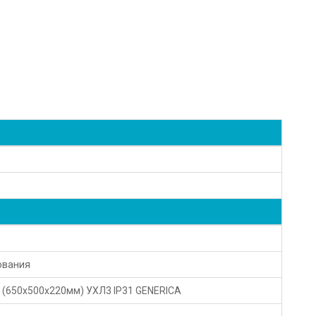
ования
 (650х500х220мм) УХЛ3 IP31 GENERICA