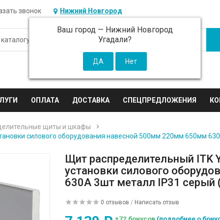
азать звонок
Нижний Новгород
Ваш город —
Нижний Новгород
Угадали?
ЛУГИ
ОПЛАТА
ДОСТАВКА
СПЕЦПРЕДЛОЖЕНИЯ
КО
делительные щиты и шкафы
тановки силового оборудования навесной 500мм 220мм 650мм 630A
Щит распределительный ITK 
установки силового оборудо
630A 3шт металл IP31 серый (
0 отзывов
/
Написать отзыв
+72 бонусов
(подробнее о бону