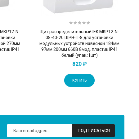
 MKP12-N-
Щит распределительный IEK MKP12-N-
тановки
08-40-20 ЩРН-П-8 для установки
ной 270мм
модульных устройств навесной 184мм
стик IP41
97мм 200мм 660B 8мод. пластик IP41
белый (упак.:1шт)
820 ₽
КУПИТЬ
ПОДПИСАТЬСЯ