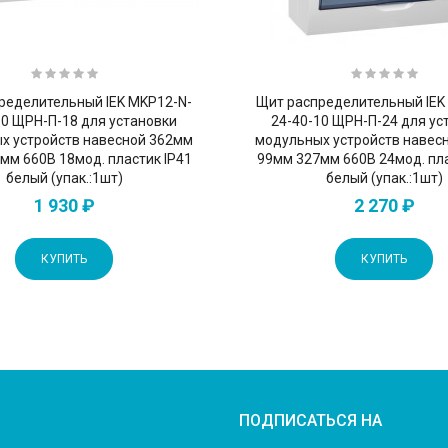
ределительный IEK MKP12-N-
Щит распределительный IEK
10 ЩРН-П-18 для установки
24-40-10 ЩРН-П-24 для ус
х устройств навесной 362мм
модульных устройств навес
мм 660B 18мод. пластик IP41
99мм 327мм 660B 24мод. пла
белый (упак.:1шт)
белый (упак.:1шт)
1 930 ₽
2 270 ₽
КУПИТЬ
КУПИТЬ
ПОДПИСАТЬСЯ НА