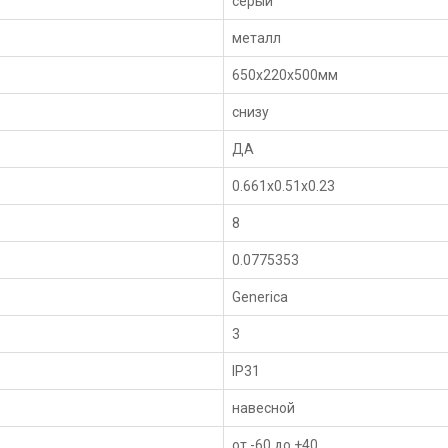
серый
металл
650x220x500мм
cнизу
ДА
0.661x0.51x0.23
8
0.0775353
Generica
3
IP31
навесной
от -60 до +40