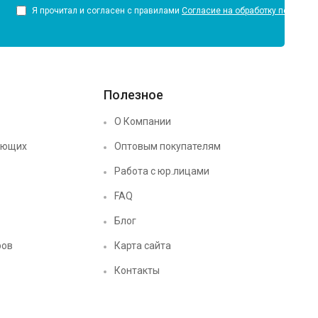
Я прочитал и согласен с правилами
Согласие на обработку персона
Полезное
О Компании
ующих
Оптовым покупателям
Работа с юр.лицами
FAQ
Блог
ров
Карта сайта
Контакты