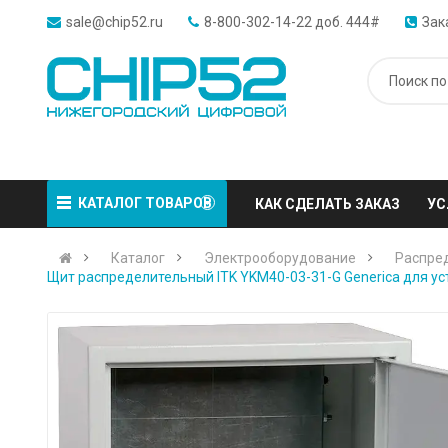
sale@chip52.ru
8-800-302-14-22 доб. 444#
Зак
КАТАЛОГ ТОВАРОВ
КАК СДЕЛАТЬ ЗАКАЗ
УС
Каталог
Электрооборудование
Распре
Щит распределительный ITK YKM40-03-31-G Generica для ус