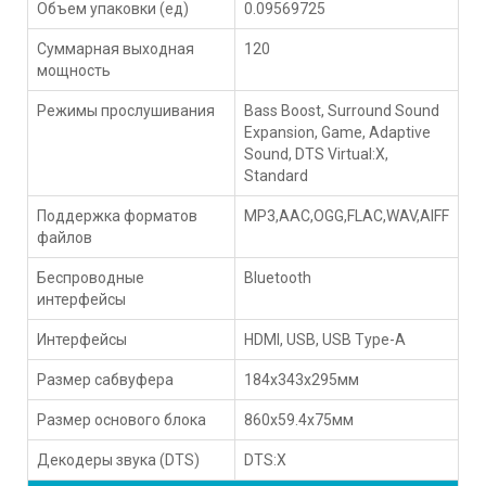
Объем упаковки (ед)
0.09569725
Суммарная выходная
120
мощность
Режимы прослушивания
Bass Boost, Surround Sound
Expansion, Game, Adaptive
Sound, DTS Virtual:X,
Standard
Поддержка форматов
MP3,AAC,OGG,FLAC,WAV,AIFF
файлов
Беспроводные
Bluetooth
интерфейсы
Интерфейсы
HDMI, USB, USB Type-A
Размер сабвуфера
184x343x295мм
Размер основого блока
860x59.4x75мм
Декодеры звука (DTS)
DTS:X