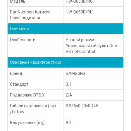
Модель
HW-B650D/RU
PartNumber/Артикул
HW-B650D/RU
Производителя
Описание
Особенности
Ночной режим.
Универсальный пульт One
Remote Control
Основные характеристики
Бренд
SAMSUNG
Стандарт
3.1
Поддержка DTS:X
ДА
Габариты упаковки (ед)
0.935x0.23x0.445
ДхШхВ
Вес упаковки (ед)
9.1