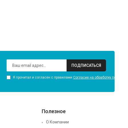
ПОДПИСАТЬСЯ
Я прочитал и согласен с правилами
Согласие на обработку персона
Полезное
О Компании