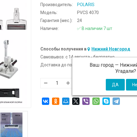
Производитель:
POLARIS
Модель:
PVCS 4070
Гарантия (мес.):
24
Наличие:
✅ В наличии 7 шт
Способы получения в
Нижний Новгород
Самовывоз:
c 14 августа - бесплатно
Ваш город —
Нижний
Доставка до подъезда:
c 14 августа - 300 ₽ (от
Угадали?