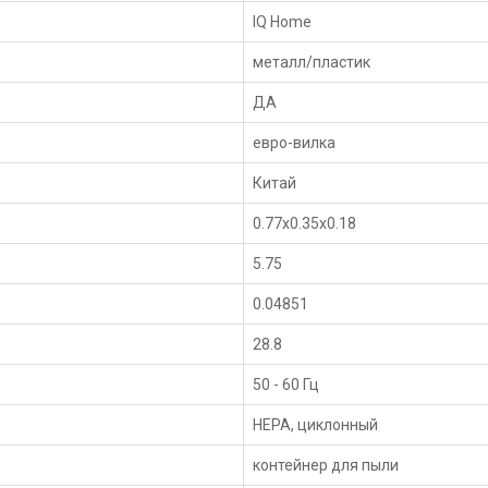
IQ Home
металл/пластик
ДА
евро-вилка
Китай
0.77x0.35x0.18
5.75
0.04851
28.8
50 - 60 Гц
HEPA, циклонный
контейнер для пыли