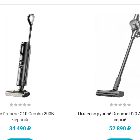
с Dreame G10 Combo 200Вт
Пылесос ручной Dreame R20 
черный
серый
34 490 ₽
52 890 ₽