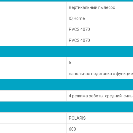
Вертикальный пылесос
IQ Home
PVCS 4070
PVCS 4070
5
напольная подставка с функцие
4 режима работы: средний, силь
POLARIS
600