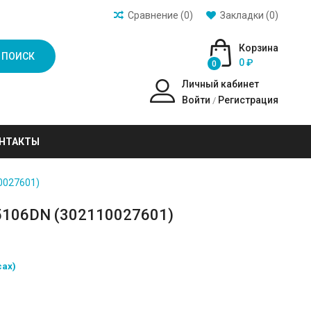
Сравнение (0)
Закладки (0)
Корзина
ПОИСК
0 ₽
0
Личный кабинет
Войти
Регистрация
/
НТАКТЫ
0027601)
5106DN (302110027601)
сах)