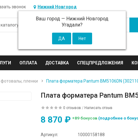
азать звонок
Нижний Новгород
Ваш город —
Нижний Новгород
Угадали?
ЛУГИ
ОПЛАТА
ДОСТАВКА
СПЕЦПРЕДЛОЖЕНИЯ
КО
 фотовалы, пленки
Плата форматера Pantum BM5106DN (30211
Плата форматера Pantum BM
0 отзывов
/
Написать отзыв
8 870 ₽
+89 бонусов
(подробнее о бону
Артикул:
10000158188