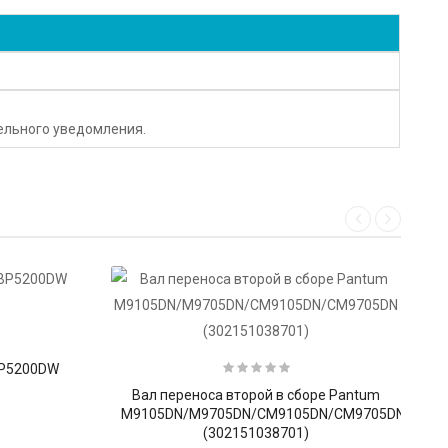
тельного уведомления.
BP5200DW
Вал переноса второй в сборе Pantum
M9105DN/M9705DN/CM9105DN/CM9705DN
(302151038701)