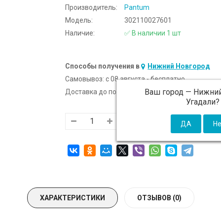
Производитель:
Pantum
Модель:
302110027601
Наличие:
✅ В наличии 1 шт
Способы получения в
Нижний Новгород
Самовывоз:
c 08 августа - бесплатно
Ваш город —
Нижний
Доставка до подъезда:
c 08 августа - 300 ₽ (от
Угадали?
ХАРАКТЕРИСТИКИ
ОТЗЫВОВ (0)