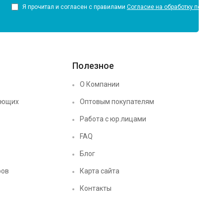
Я прочитал и согласен с правилами
Согласие на обработку персона
Полезное
О Компании
ующих
Оптовым покупателям
Работа с юр.лицами
FAQ
Блог
ров
Карта сайта
Контакты