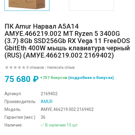
ПК Amur Нарвал A5A14
АМУЕ.466219.002 MT Ryzen 5 3400G
(3.7) 8Gb SSD256Gb RX Vega 11 FreeDOS
GbitEth 400W мышь клавиатура черный
(RUS) (АМУЕ.466219.002 2169402)
0 отзывов
/
Написать отзыв
75 680 ₽
+757 бонусов
(подробнее о бонусах)
Артикул:
2169402
Производитель:
AMUR
Модель:
АМУЕ.466219.002 2169402
Гарантия (мес.):
36
Наличие:
✅ В наличии 15 шт