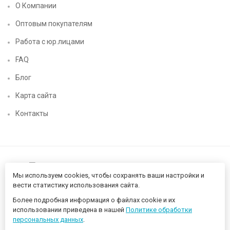
О Компании
Оптовым покупателям
Работа с юр.лицами
FAQ
Блог
Карта сайта
Контакты
Мы используем cookies, чтобы сохранять ваши настройки и
вести статистику использования сайта.
Более подробная информация о файлах cookie и их
Нижегородский цифровой CHIP52 - компьютерный магазин ©
использовании приведена в нашей
Политике обработки
2026 Разработано в
proportfolio.ru
персональных данных
.