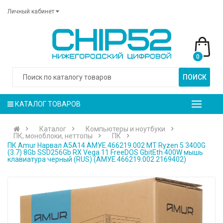
Личный кабинет
0
ПОИСК
КАТАЛОГ ТОВАРОВ
Каталог
Компьютеры и ноутбуки
ПК, моноблоки, неттопы
ПК
ПК Amur Нарвал A5A14 АМУЕ.466219.002 MT Ryzen 5 3400G
(3.7) 8Gb SSD256Gb RX Vega 11 FreeDOS GbitEth 400W мышь
клавиатура черный (RUS) (АМУЕ.466219.002 2169402)