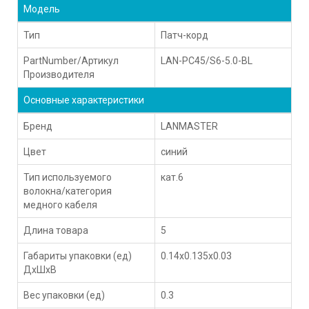
Модель
Тип
Патч-корд
PartNumber/Артикул
LAN-PC45/S6-5.0-BL
Производителя
Основные характеристики
Бренд
LANMASTER
Цвет
синий
Тип используемого
кат.6
волокна/категория
медного кабеля
Длина товара
5
Габариты упаковки (ед)
0.14x0.135x0.03
ДхШхВ
Вес упаковки (ед)
0.3