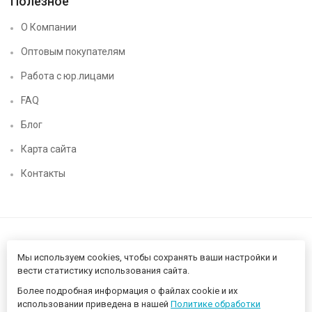
Полезное
О Компании
Оптовым покупателям
Работа с юр.лицами
FAQ
Блог
Карта сайта
Контакты
Мы используем cookies, чтобы сохранять ваши настройки и
вести статистику использования сайта.
Более подробная информация о файлах cookie и их
Нижегородский цифровой CHIP52 - компьютерный магазин ©
использовании приведена в нашей
Политике обработки