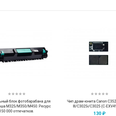
ьный блок фотобарабана для
Чип драм-юнита Canon C352
ша M325/M350/M450. Ресурс
III/C3025i/C3025 (C-EXV4
150 000 отпечатков.
130 ₽