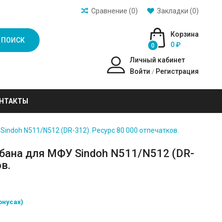
Сравнение (0)
Закладки (0)
Корзина
ПОИСК
0 ₽
0
Личный кабинет
Войти
Регистрация
/
НТАКТЫ
ndoh N511/N512 (DR-312). Ресурс 80 000 отпечатков.
бана для МФУ Sindoh N511/N512 (DR-
в.
онусах)