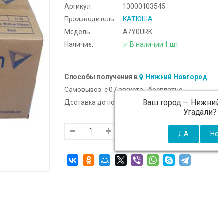
Артикул:
10000103545
Производитель:
КАТЮША
Модель:
A7Y0URK
Наличие:
✅ В наличии 1 шт
Способы получения в
Нижний Новгород
Самовывоз:
c 07 августа - бесплатно
Ваш город —
Нижний
Доставка до подъезда:
c 07 августа - 300 ₽ (от
Угадали?