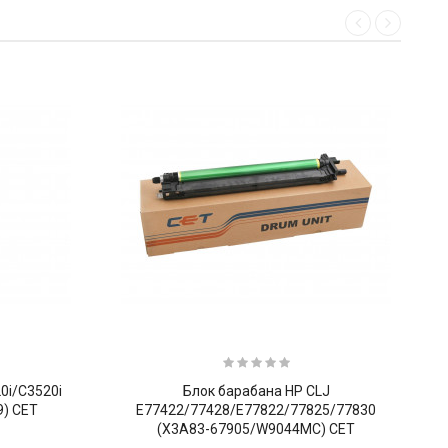
0i/C3520i
Блок барабана HP CLJ
9) CET
E77422/77428/E77822/77825/77830
(X3A83-67905/W9044MC) CET