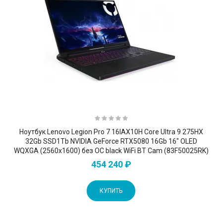
Ноутбук Lenovo Legion Pro 7 16IAX10H Core Ultra 9 275HX
32Gb SSD1Tb NVIDIA GeForce RTX5080 16Gb 16" OLED
WQXGA (2560x1600) без ОС black WiFi BT Cam (83F50025RK)
454 240 ₽
КУПИТЬ