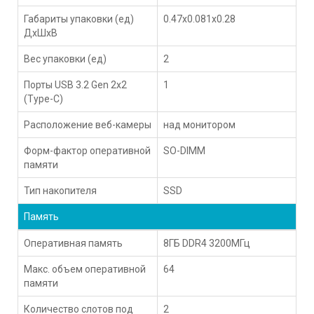
Габариты упаковки (ед)
0.47x0.081x0.28
ДхШхВ
Вес упаковки (ед)
2
Порты USB 3.2 Gen 2x2
1
(Type-С)
Расположение веб-камеры
над монитором
Форм-фактор оперативной
SO-DIMM
памяти
Тип накопителя
SSD
Память
Оперативная память
8ГБ DDR4 3200МГц
Макс. объем оперативной
64
памяти
Количество слотов под
2