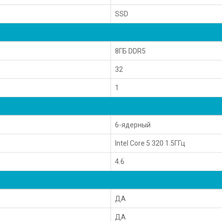
SSD
8ГБ DDR5
32
1
6-ядерный
Intel Core 5 320 1.5ГГц
4.6
ДА
ДА