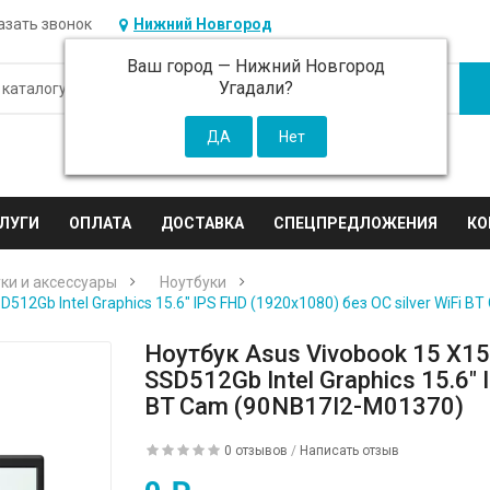
азать звонок
Нижний Новгород
Ваш город —
Нижний Новгород
Угадали?
ЛУГИ
ОПЛАТА
ДОСТАВКА
СПЕЦПРЕДЛОЖЕНИЯ
КО
ки и аксессуары
Ноутбуки
12Gb Intel Graphics 15.6" IPS FHD (1920x1080) без ОС silver WiFi 
Ноутбук Asus Vivobook 15 X1
SSD512Gb Intel Graphics 15.6" 
BT Cam (90NB17I2-M01370)
0 отзывов
/
Написать отзыв