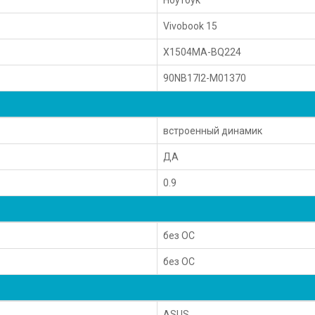
Vivobook 15
X1504MA-BQ224
90NB17I2-M01370
встроенный динамик
ДА
0.9
без ОС
без ОС
ASUS