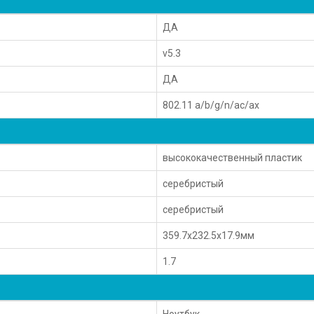
ДА
v5.3
ДА
802.11 a/b/g/n/ac/ax
высококачественный пластик
серебристый
серебристый
359.7x232.5x17.9мм
1.7
Ноутбук