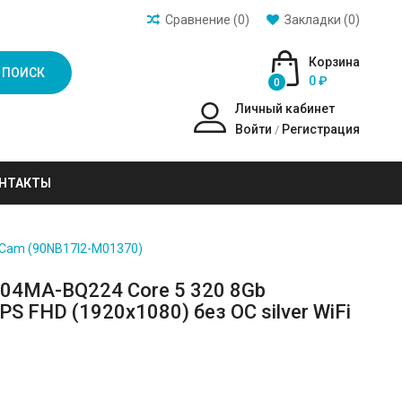
Сравнение (0)
Закладки (0)
Корзина
ПОИСК
0 ₽
0
Личный кабинет
Войти
Регистрация
/
НТАКТЫ
BT Cam (90NB17I2-M01370)
504MA-BQ224 Core 5 320 8Gb
IPS FHD (1920x1080) без ОС silver WiFi