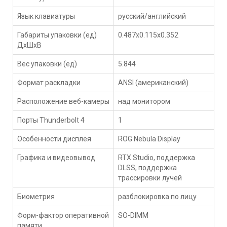
Язык клавиатуры
русский/английский
Габариты упаковки (ед)
0.487x0.115x0.352
ДхШхВ
Вес упаковки (ед)
5.844
Формат раскладки
ANSI (американский)
Расположение веб-камеры
над монитором
Порты Thunderbolt 4
1
Особенности дисплея
ROG Nebula Display
Графика и видеовывод
RTX Studio, поддержка
DLSS, поддержка
трассировки лучей
Биометрия
разблокировка по лицу
Форм-фактор оперативной
SO-DIMM
памяти