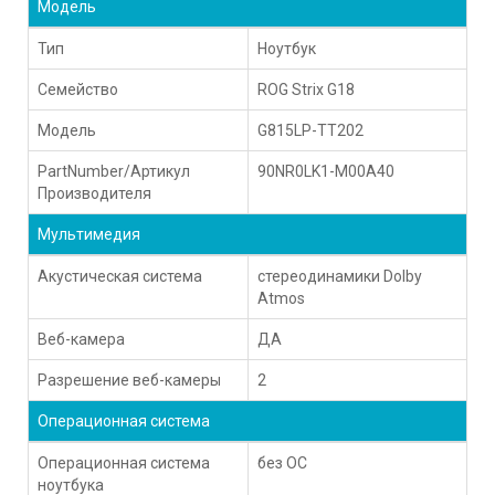
Модель
Тип
Ноутбук
Семейство
ROG Strix G18
Модель
G815LP-TT202
PartNumber/Артикул
90NR0LK1-M00A40
Производителя
Мультимедия
Акустическая система
стереодинамики Dolby
Atmos
Веб-камера
ДА
Разрешение веб-камеры
2
Операционная система
Операционная система
без ОС
ноутбука