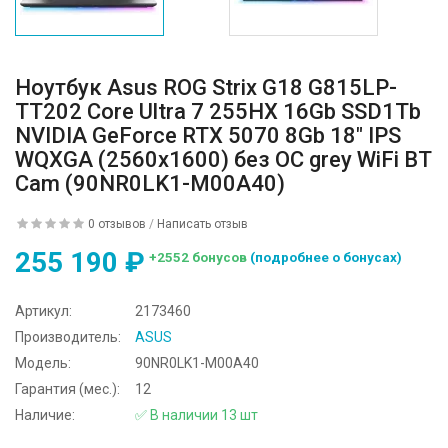
Ноутбук Asus ROG Strix G18 G815LP-
TT202 Core Ultra 7 255HX 16Gb SSD1Tb
NVIDIA GeForce RTX 5070 8Gb 18" IPS
WQXGA (2560x1600) без ОС grey WiFi BT
Cam (90NR0LK1-M00A40)
0 отзывов
/
Написать отзыв
255 190 ₽
+2552 бонусов
(подробнее о бонусах)
Артикул:
2173460
Производитель:
ASUS
Модель:
90NR0LK1-M00A40
Гарантия (мес.):
12
Наличие:
✅ В наличии 13 шт