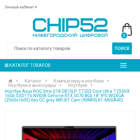
Личный кабинет
0
ПОИСК
КАТАЛОГ ТОВАРОВ
Каталог
Компьютеры и ноутбуки
Ноутбуки и аксессуары
Ноутбуки
Ноутбук Asus ROG Strix G18 G815LP-TT202 Core Ultra 7 255HX
16Gb SSD1Tb NVIDIA GeForce RTX 5070 8Gb 18" IPS WQXGA
(2560x1600) без ОС grey WiFi BT Cam (90NR0LK1-M00A40)