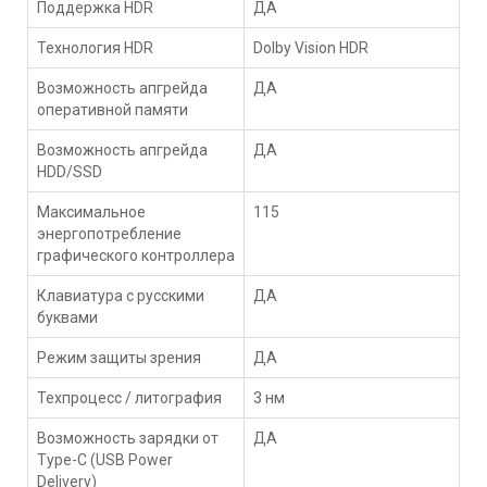
Поддержка HDR
ДА
Технология HDR
Dolby Vision HDR
Возможность апгрейда
ДА
оперативной памяти
Возможность апгрейда
ДА
HDD/SSD
Максимальное
115
энергопотребление
графического контроллера
Клавиатура с русскими
ДА
буквами
Режим защиты зрения
ДА
Техпроцесс / литография
3 нм
Возможность зарядки от
ДА
Type-C (USB Power
Delivery)