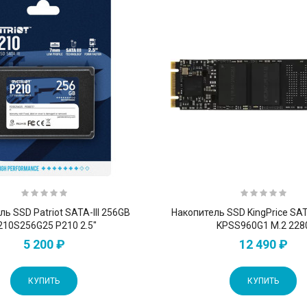
ь SSD Patriot SATA-III 256GB
Накопитель SSD KingPrice SAT
210S256G25 P210 2.5"
KPSS960G1 M.2 228
5 200 ₽
12 490 ₽
КУПИТЬ
КУПИТЬ