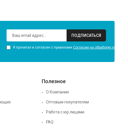
ПОДПИСАТЬСЯ
Я прочитал и согласен с правилами
Согласие на обработку персона
Полезное
О Компании
ующих
Оптовым покупателям
Работа с юр.лицами
FAQ