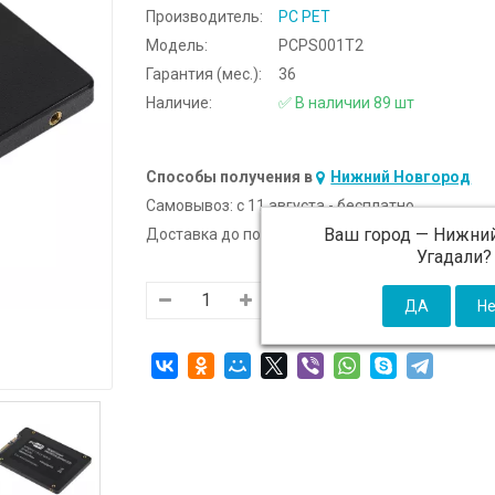
Производитель:
PC PET
Модель:
PCPS001T2
Гарантия (мес.):
36
Наличие:
✅ В наличии 89 шт
Способы получения в
Нижний Новгород
Самовывоз:
c 11 августа - бесплатно
Ваш город —
Нижний
Доставка до подъезда:
c 11 августа - 300 ₽ (от
Угадали?