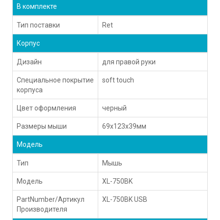
В комплекте
Тип поставки
Ret
Корпус
Дизайн
для правой руки
Специальное покрытие
soft touch
корпуса
Цвет оформления
черный
Размеры мыши
69x123x39мм
Модель
Тип
Мышь
Модель
XL-750BK
PartNumber/Артикул
XL-750BK USB
Производителя