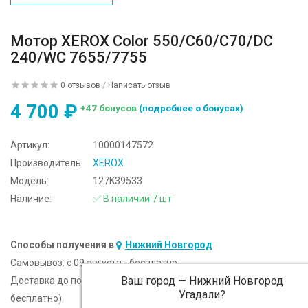
Мотор XEROX Color 550/C60/C70/DC
240/WC 7655/7755
0 отзывов
/
Написать отзыв
4 700 ₽
+47 бонусов
(подробнее о бонусах)
Артикул:
10000147572
Производитель:
XEROX
Модель:
127K39533
Наличие:
✅ В наличии 7 шт
Способы получения в
Нижний Новгород
Самовывоз:
c 09 августа - бесплатно
Ваш город —
Нижний Новгород
Доставка до подъезда:
c 09 августа - 300 ₽ (от 5 000 ₽
Угадали?
бесплатно)