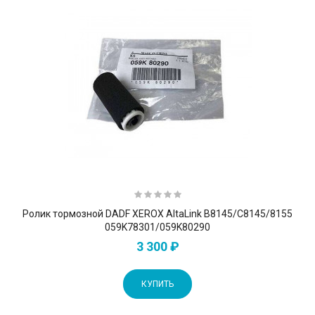
Ролик тормозной DADF XEROX AltaLink B8145/C8145/8155
059K78301/059K80290
3 300 ₽
КУПИТЬ