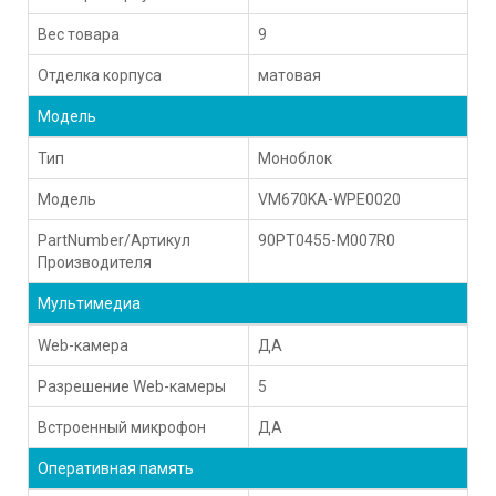
Вес товара
9
Отделка корпуса
матовая
Модель
Тип
Моноблок
Модель
VM670KA-WPE0020
PartNumber/Артикул
90PT0455-M007R0
Производителя
Мультимедиа
Web-камера
ДА
Разрешение Web-камеры
5
Встроенный микрофон
ДА
Оперативная память