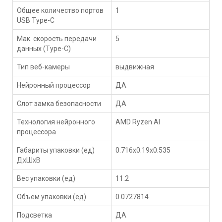
Общее количество портов
1
USB Type-С
Мак. скорость передачи
5
данных (Type-C)
Тип веб-камеры
выдвижная
Нейронный процессор
ДА
Слот замка безопасности
ДА
Технология нейронного
AMD Ryzen AI
процессора
Габариты упаковки (ед)
0.716x0.19x0.535
ДхШхВ
Вес упаковки (ед)
11.2
Объем упаковки (ед)
0.0727814
Подсветка
ДА