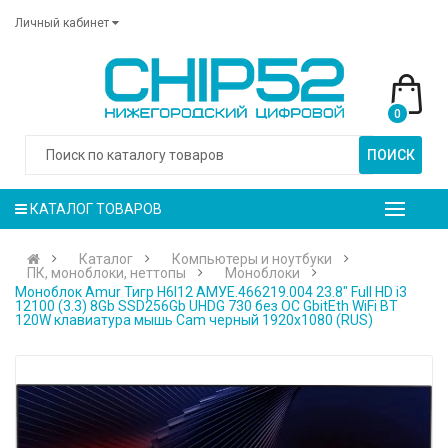
Личный кабинет
0
ПОИСК
КАТАЛОГ ТОВАРОВ
Каталог
Компьютеры и ноутбуки
ПК, моноблоки, неттопы
Моноблоки
Моноблок Amur Тигр H6I12 АМУЕ.466219.004 23.8" Full HD i3
12100 (3.3) 8Gb SSD256Gb UHDG 730 без ОС GbitEth WiFi BT
120W клавиатура мышь Cam черный 1920x1080 (RUS)