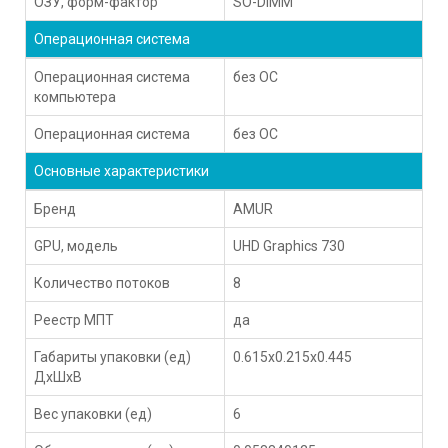
ОЗУ, форм-фактор
SO-DIMM
Операционная система
Операционная система
без ОС
компьютера
Операционная система
без ОС
Основные характеристики
Бренд
AMUR
GPU, модель
UHD Graphics 730
Количество потоков
8
Реестр МПТ
да
Габариты упаковки (ед)
0.615x0.215x0.445
ДхШхВ
Вес упаковки (ед)
6