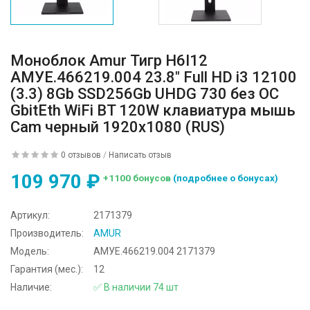
Моноблок Amur Тигр H6I12
АМУЕ.466219.004 23.8" Full HD i3 12100
(3.3) 8Gb SSD256Gb UHDG 730 без ОС
GbitEth WiFi BT 120W клавиатура мышь
Cam черный 1920x1080 (RUS)
0 отзывов
/
Написать отзыв
109 970 ₽
+1100 бонусов
(подробнее о бонусах)
Артикул:
2171379
Производитель:
AMUR
Модель:
АМУЕ.466219.004 2171379
Гарантия (мес.):
12
Наличие:
✅ В наличии 74 шт