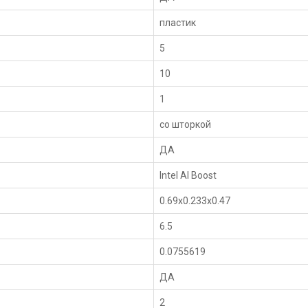
пластик
5
10
1
со шторкой
ДА
Intel AI Boost
0.69x0.233x0.47
6.5
0.0755619
ДА
2