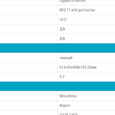
Gigabit Ethernet
802.11 a/b/g/n/ac/ax
v5.2
ДА
ДА
черный
614.65x458x163.22мм
5.7
Моноблок
Aspire
C27B-GARL