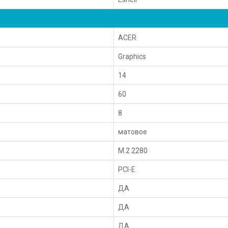
ACER
Graphics
14
60
8
матовое
M.2 2280
PCI-E
ДА
ДА
ДА