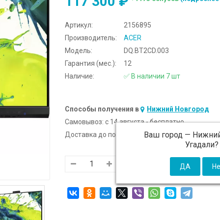
117 300 ₽
Артикул:
2156895
Производитель:
ACER
Модель:
DQ.BT2CD.003
Гарантия (мес.):
12
Наличие:
✅ В наличии 7 шт
Способы получения в
Нижний Новгород
Самовывоз:
c 14 августа - бесплатно
Ваш город —
Нижний
Доставка до подъезда:
c 14 августа - 300 ₽ (от
Угадали?