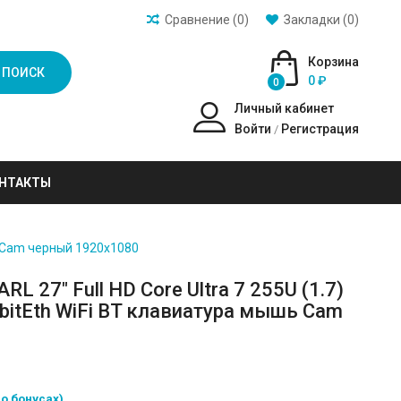
Сравнение (0)
Закладки (0)
Корзина
ПОИСК
0 ₽
0
Личный кабинет
Войти
Регистрация
/
НТАКТЫ
шь Cam черный 1920x1080
L 27" Full HD Core Ultra 7 255U (1.7)
GbitEth WiFi BT клавиатура мышь Cam
о бонусах)