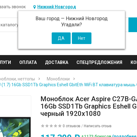
азать звонок
Нижний Новгород
Ваш город —
Нижний Новгород
Угадали?
ЛУГИ
ОПЛАТА
ДОСТАВКА
СПЕЦПРЕДЛОЖЕНИЯ
КО
ноблоки, неттопы
Моноблоки
5U (1.7) 16Gb SSD1Tb Graphics Eshell GbitEth WiFi BT клавиатура мы
Моноблок Acer Aspire C27B-GAR
16Gb SSD1Tb Graphics Eshell 
черный 1920x1080
0 отзывов
/
Написать отзыв
+1173 бонусов
(подробнее 