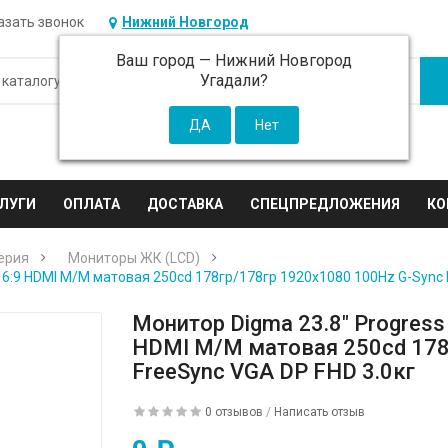
азать звонок
Нижний Новгород
Ваш город —
Нижний Новгород
Угадали?
ЛУГИ
ОПЛАТА
ДОСТАВКА
СПЕЦПРЕДЛОЖЕНИЯ
КО
ерия
Мониторы ЖК (LCD)
16:9 HDMI M/M матовая 250cd 178гр/178гр 1920x1080 100Hz G-Sync 
Монитор Digma 23.8" Progress
HDMI M/M матовая 250cd 178
FreeSync VGA DP FHD 3.0кг
0 отзывов
/
Написать отзыв