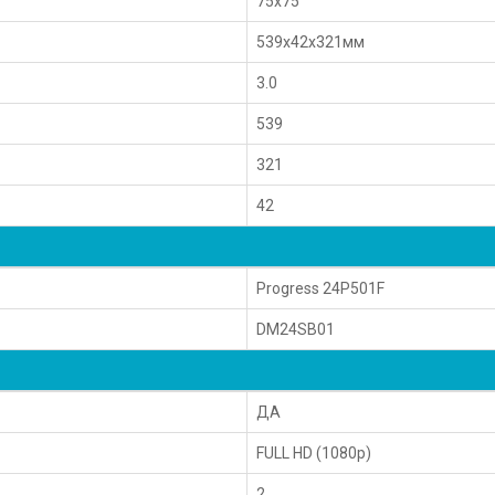
75х75
539x42x321мм
3.0
539
321
42
Progress 24P501F
DM24SB01
ДА
FULL HD (1080p)
2