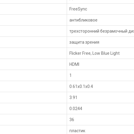
FreeSync
антибликовое
трехсторонний безрамочный ди
защита зрения
Flicker Free, Low Blue Light
HDMI
1
0.61x0.1x0.4
3.91
0.0244
36
пластик