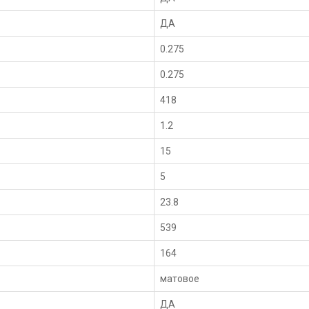
ДА
0.275
0.275
418
1.2
15
5
23.8
539
164
матовое
ДА