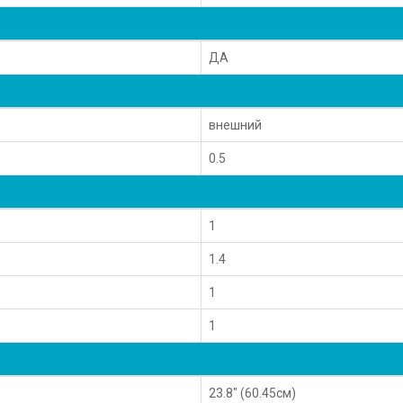
ДА
внешний
0.5
1
1.4
1
1
23.8" (60.45см)