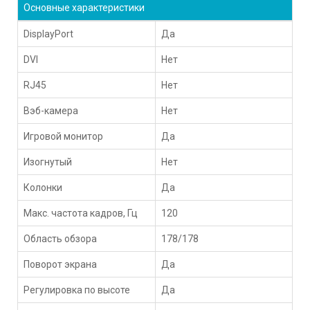
Основные характеристики
DisplayPort
Да
DVI
Нет
RJ45
Нет
Вэб-камера
Нет
Игровой монитор
Да
Изогнутый
Нет
Колонки
Да
Макс. частота кадров, Гц
120
Область обзора
178/178
Поворот экрана
Да
Регулировка по высоте
Да