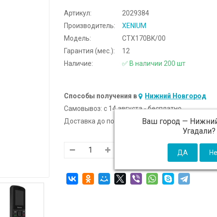
Артикул:
2029384
Производитель:
XENIUM
Модель:
CTX170BK/00
Гарантия (мес.):
12
Наличие:
✅ В наличии 200 шт
Способы получения в
Нижний Новгород
Самовывоз:
c 14 августа - бесплатно
Ваш город —
Нижний
Доставка до подъезда:
c 14 августа - 300 ₽ (от
Угадали?