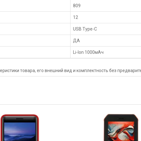
809
12
USB Type-C
ДА
Li-Ion 1000мAч
еристики товара, его внешний вид и комплектность без предвари