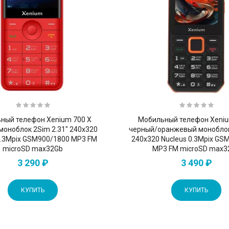
ный телефон Xenium 700 X
Мобильный телефон Xeniu
моноблок 2Sim 2.31" 240x320
черный/оранжевый моноблок
0.3Mpix GSM900/1800 MP3 FM
240x320 Nucleus 0.3Mpix GS
microSD max32Gb
MP3 FM microSD max3
3 290 ₽
3 490 ₽
КУПИТЬ
КУПИТЬ