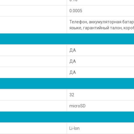
0.0005
Телефон, аккумуляторная батаре
языке, гарантийный талон, коро
ДА
ДА
ДА
32
microSD
Li-Ion