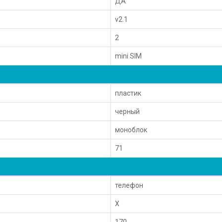
ДА
v2.1
2
mini SIM
пластик
черный
моноблок
71
телефон
X
170