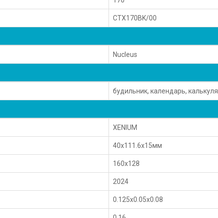
CTX170BK/00
Nucleus
будильник, календарь, калькуля
XENIUM
40x111.6x15мм
160x128
2024
0.125x0.05x0.08
0.16