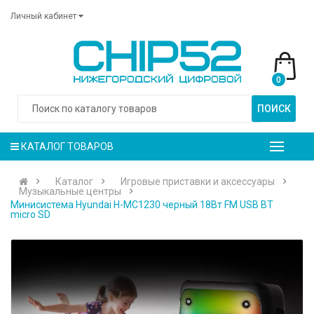
Личный кабинет
0
ПОИСК
КАТАЛОГ ТОВАРОВ
Каталог
Игровые приставки и аксессуары
Музыкальные центры
Минисистема Hyundai H-MC1230 черный 18Вт FM USB BT
micro SD