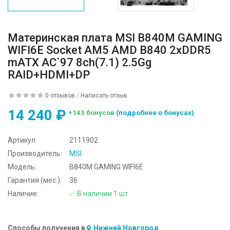
Материнская плата MSI B840M GAMING
WIFI6E Socket AM5 AMD B840 2xDDR5
mATX AC`97 8ch(7.1) 2.5Gg
RAID+HDMI+DP
0 отзывов
/
Написать отзыв
14 240 ₽
+143 бонусов
(подробнее о бонусах)
Артикул:
2111902
Производитель:
MSI
Модель:
B840M GAMING WIFI6E
Гарантия (мес.):
36
Наличие:
✅ В наличии 1 шт
Способы получения в
Нижний Новгород