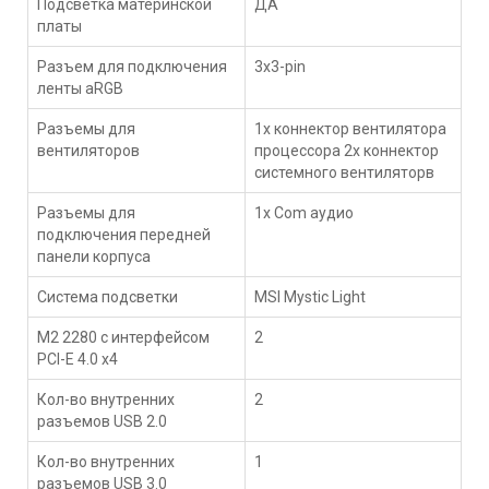
Подсветка материнской
ДА
платы
Разъем для подключения
3x3-pin
ленты aRGB
Разъемы для
1x коннектор вентилятора
вентиляторов
процессора 2x коннектор
системного вентиляторв
Разъемы для
1x Com аудио
подключения передней
панели корпуса
Система подсветки
MSI Mystic Light
M2 2280 с интерфейсом
2
PCI-E 4.0 х4
Кол-во внутренних
2
разъемов USB 2.0
Кол-во внутренних
1
разъемов USB 3.0