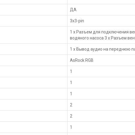
ДА
3x3-pin
1 x Разъем для подключения ве
водяного насоса 3 x Разъем вен
1 x Вывод аудио на переднюю п
AsRock RGB
1
1
1
2
2
1