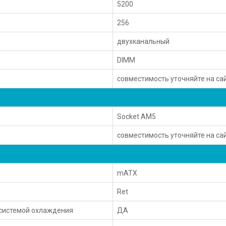
5200
256
двухканальный
DIMM
совместимость уточняйте на са
Socket AM5
совместимость уточняйте на са
mATX
Ret
 системой охлаждения
ДА