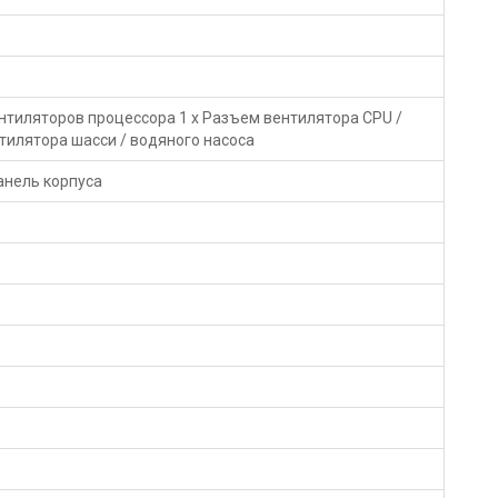
нтиляторов процессора 1 x Разъем вентилятора CPU /
тилятора шасси / водяного насоса
анель корпуса