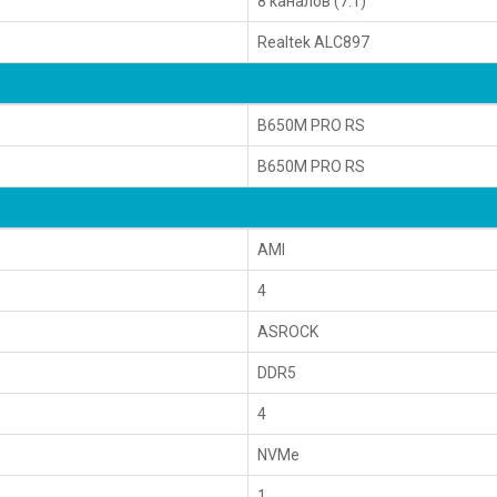
8 каналов (7.1)
Realtek ALC897
B650M PRO RS
B650M PRO RS
AMI
4
ASROCK
DDR5
4
NVMe
1