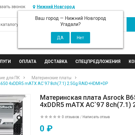
азать звонок
Нижний Новгород
Ваш город —
Нижний Новгород
Угадали?
ЛУГИ
ОПЛАТА
ДОСТАВКА
СПЕЦПРЕДЛОЖЕНИЯ
КО
ие для ПК
Материнские платы
650 4xDDR5 mATX AC`97 8ch(7.1) 2.5Gg RAID+HDMI+DP
Материнская плата Asrock B
4xDDR5 mATX AC`97 8ch(7.1)
0 отзывов
/
Написать отзыв
0 ₽