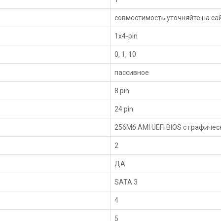
совместимость уточняйте на са
1x4-pin
0, 1, 10
пассивное
8 pin
24 pin
256Мб AMI UEFI BIOS с графиче
2
ДА
SATA 3
4
5