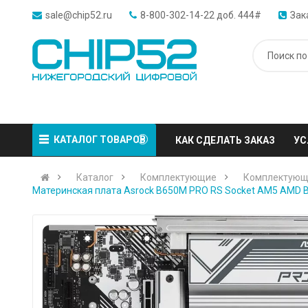
sale@chip52.ru
8-800-302-14-22 доб. 444#
Зак
КАТАЛОГ ТОВАРОВ
КАК СДЕЛАТЬ ЗАКАЗ
УС
Каталог
Комплектующие
Комплектующ
Материнская плата Asrock B650M PRO RS Socket AM5 AMD B