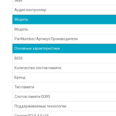
Звук
Аудио контроллер
Модель
Модель
PartNumber/Артикул Производителя
Основные характеристики
BIOS
Количество слотов памяти
Бренд
Тип памяти
Слотов памяти DDR5
Поддерживаемые технологии
Слотов PCI-E 4.0 x16