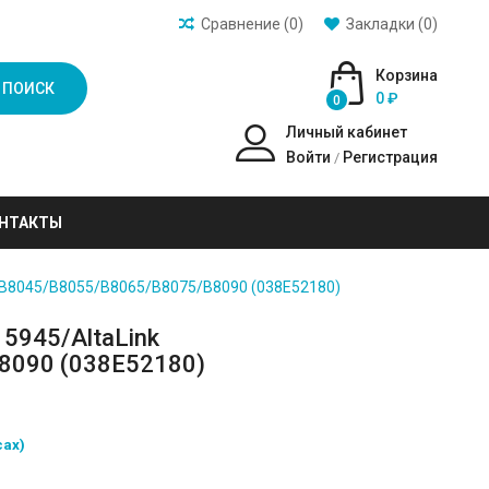
Сравнение (0)
Закладки (0)
Корзина
ПОИСК
0 ₽
0
Личный кабинет
Войти
Регистрация
/
НТАКТЫ
 B8045/B8055/B8065/B8075/B8090 (038E52180)
5945/AltaLink
8090 (038E52180)
сах)