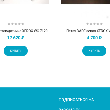
втоподатчика XEROX WC 7120
Петля DADF левая XEROX 
17 620 ₽
4 700 ₽
КУПИТЬ
КУПИТЬ
ПОДПИСАТЬСЯ НА