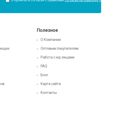
Я прочитал и согласен с правилами
Согласие на обработку персона
Полезное
О Компании
ующих
Оптовым покупателям
Работа с юр.лицами
FAQ
Блог
ров
Карта сайта
Контакты