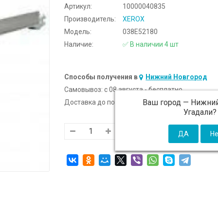
Артикул:
10000040835
Производитель:
XEROX
Модель:
038E52180
Наличие:
✅ В наличии 4 шт
Способы получения в
Нижний Новгород
Самовывоз:
c 08 августа - бесплатно
Ваш город —
Нижний
Доставка до подъезда:
c 08 августа - 300 ₽ (от
Угадали?