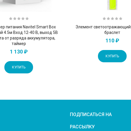
ер питания Navitel Smart Box
Элемент светоотражающий W
й 4.5м Вход 12-40 В, выход 5В
браслет
та от разряда аккумулятора,
110 ₽
таймер
1 130 ₽
КУПИТЬ
КУПИТЬ
ПОДПИСАТЬСЯ НА
РАССЫЛКУ