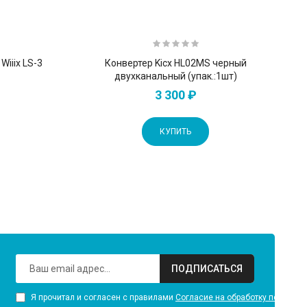
iiix LS-3
Конвертер Kicx HL02MS черный
двухканальный (упак.:1шт)
3 300 ₽
КУПИТЬ
ПОДПИСАТЬСЯ
Я прочитал и согласен с правилами
Согласие на обработку персона