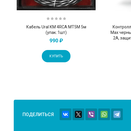
Кабель Ural КМ 4RCA МТ5М 5м
Контролл
(упак.:1шт)
Max черны
2А, защи
990 ₽
КУПИТЬ
ПОДЕЛИТЬСЯ