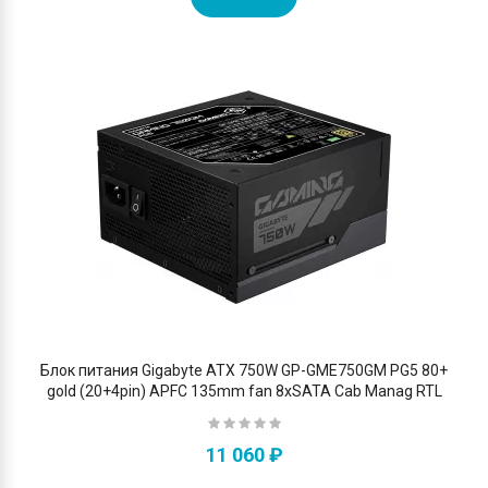
Блок питания Gigabyte ATX 750W GP-GME750GM PG5 80+
gold (20+4pin) APFC 135mm fan 8xSATA Cab Manag RTL
11 060 ₽