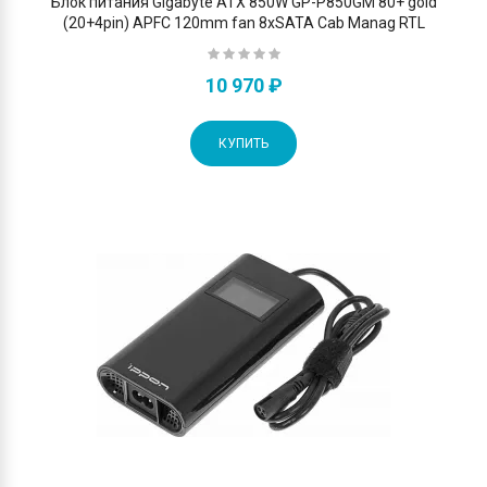
Блок питания Gigabyte ATX 850W GP-P850GM 80+ gold
(20+4pin) APFC 120mm fan 8xSATA Cab Manag RTL
10 970 ₽
КУПИТЬ