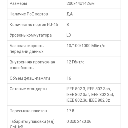
Размеры
200x44x142мм
Наличие PoE портов
ДА
Количество портов RJ-45
8
Уровень коммутатора
L3
Базовая скорость
10/100/1000 Мбит/с
передачи данных
Внутренняя пропускная
12 Гбит/с
способность
Объем флэш-памяти
16
Сетевые стандарты
IEEE 802.3, IEEE 802.3ab,
IEEE 802.3af, IEEE 802.3at,
IEEE 802.3u, IEEE 802.3z
Пересылка пакетов
17.8
Габариты упаковки (ед)
0.3x0.24x0.06
ДхШхВ