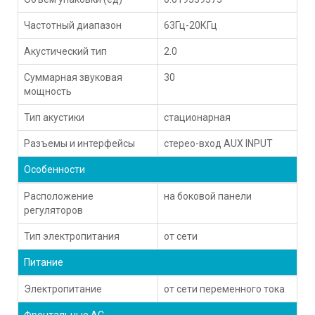
Частотный диапазон
63Гц-20КГц
Акустический тип
2.0
Суммарная звуковая
30
мощность
Тип акустики
стационарная
Разъемы и интерфейсы
стерео-вход AUX INPUT
Особенности
Расположение
на боковой панели
регуляторов
Тип электропитания
от сети
Питание
Электропитание
от сети переменного тока
Фронтальные АС