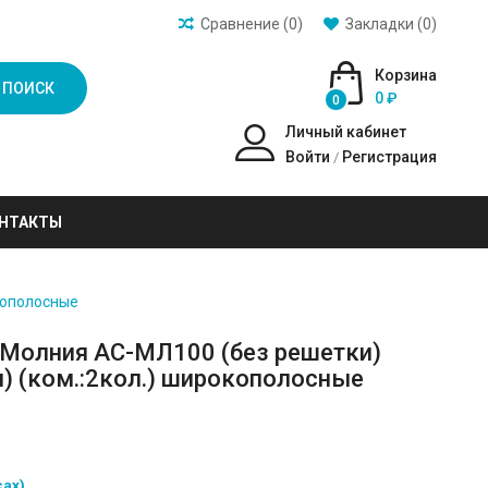
Сравнение (0)
Закладки (0)
Корзина
ПОИСК
0 ₽
0
Личный кабинет
Войти
Регистрация
/
НТАКТЫ
нополосные
 Молния АС-МЛ100 (без решетки)
) (ком.:2кол.) широкополосные
сах)