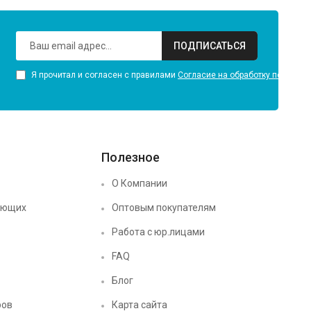
ПОДПИСАТЬСЯ
Я прочитал и согласен с правилами
Согласие на обработку персона
Полезное
О Компании
ующих
Оптовым покупателям
Работа с юр.лицами
FAQ
Блог
ров
Карта сайта