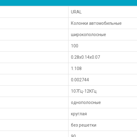
URAL
Колонки автомобильные
широкополосные
100
0.28x0.14x0.07
1.108
0.002744
107Гц-12КГц
однополосные
круглая
без решетки
90