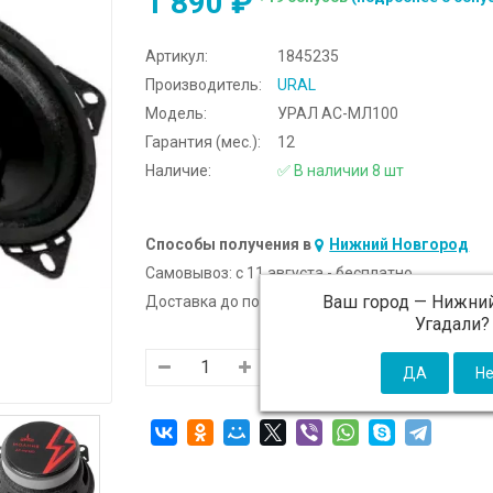
1 890 ₽
Артикул:
1845235
Производитель:
URAL
Модель:
УРАЛ АС-МЛ100
Гарантия (мес.):
12
Наличие:
✅ В наличии 8 шт
Способы получения в
Нижний Новгород
Самовывоз:
c 11 августа - бесплатно
Ваш город —
Нижний
Доставка до подъезда:
c 11 августа - 300 ₽ (от
Угадали?