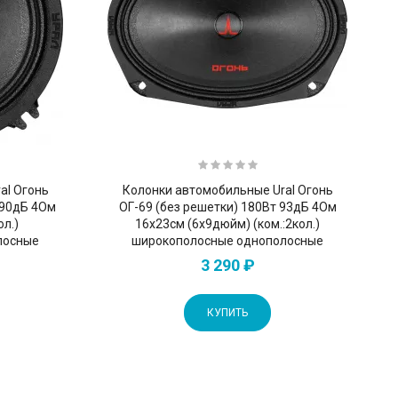
al Огонь
Колонки автомобильные Ural Огонь
 90дБ 4Ом
ОГ-69 (без решетки) 180Вт 93дБ 4Ом
ол.)
16x23см (6x9дюйм) (ком.:2кол.)
лосные
широкополосные однополосные
3 290 ₽
КУПИТЬ