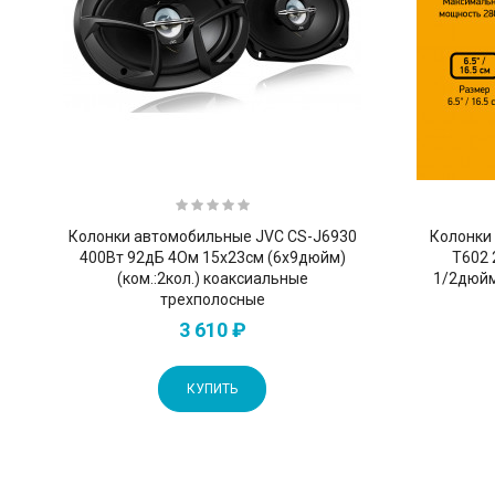
Колонки автомобильные JVC CS-J6930
Колонки
400Вт 92дБ 4Ом 15x23см (6x9дюйм)
T602 
(ком.:2кол.) коаксиальные
1/2дюйм
трехполосные
3 610 ₽
КУПИТЬ