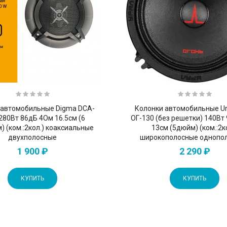
 автомобильные Digma DCA-
Колонки автомобильные Ur
280Вт 86дБ 4Ом 16.5см (6
ОГ-130 (без решетки) 140Вт
) (ком.:2кол.) коаксиальные
13см (5дюйм) (ком.:2к
двухполосные
широкополосные однопо
1 900 ₽
2 290 ₽
КУПИТЬ
КУПИТЬ