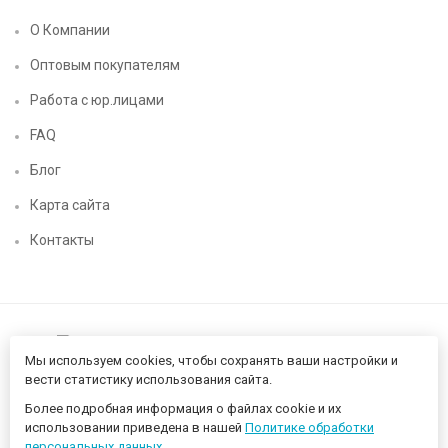
О Компании
Оптовым покупателям
Работа с юр.лицами
FAQ
Блог
Карта сайта
Контакты
Мы используем cookies, чтобы сохранять ваши настройки и
вести статистику использования сайта.
Более подробная информация о файлах cookie и их
Нижегородский цифровой CHIP52 - компьютерный магазин ©
использовании приведена в нашей
Политике обработки
2026 Разработано в
proportfolio.ru
персональных данных
.