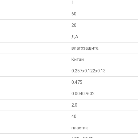
1
60
20
к
ДА
влагозащита
Китай
0.257x0.122x0.13
0.475
0.00407602
2.0
40
пластик