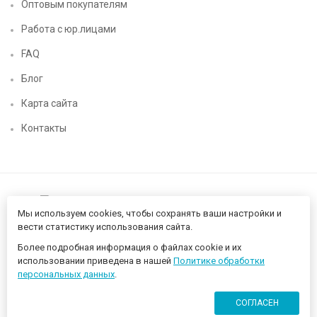
Оптовым покупателям
Работа с юр.лицами
FAQ
Блог
Карта сайта
Контакты
Мы используем cookies, чтобы сохранять ваши настройки и
вести статистику использования сайта.
Более подробная информация о файлах cookie и их
Нижегородский цифровой CHIP52 - компьютерный магазин ©
использовании приведена в нашей
Политике обработки
2026 Разработано в
proportfolio.ru
персональных данных
.
СОГЛАСЕН