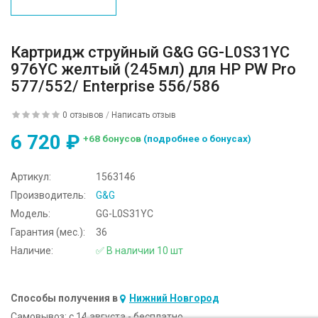
Картридж струйный G&G GG-L0S31YC
976YC желтый (245мл) для HP PW Pro
577/552/ Enterprise 556/586
0 отзывов
/
Написать отзыв
6 720 ₽
+68 бонусов
(подробнее о бонусах)
Артикул:
1563146
Производитель:
G&G
Модель:
GG-L0S31YC
Гарантия (мес.):
36
Наличие:
✅ В наличии 10 шт
Способы получения в
Нижний Новгород
Самовывоз:
c 14 августа - бесплатно