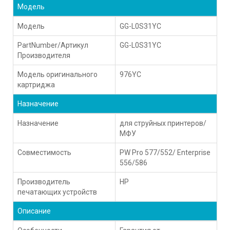
Модель
Модель
GG-L0S31YC
PartNumber/Артикул
GG-L0S31YC
Производителя
Модель оригинального
976YC
картриджа
Назначение
Назначение
для струйных принтеров/
МФУ
Совместимость
PW Pro 577/552/ Enterprise
556/586
Производитель
HP
печатающих устройств
Описание