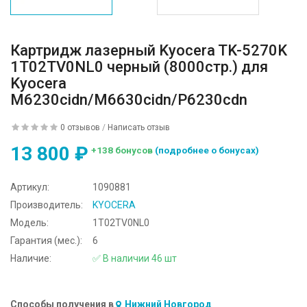
Картридж лазерный Kyocera TK-5270K
1T02TV0NL0 черный (8000стр.) для
Kyocera
M6230cidn/M6630cidn/P6230cdn
0 отзывов
/
Написать отзыв
13 800 ₽
+138 бонусов
(подробнее о бонусах)
Артикул:
1090881
Производитель:
KYOCERA
Модель:
1T02TV0NL0
Гарантия (мес.):
6
Наличие:
✅ В наличии 46 шт
Способы получения в
Нижний Новгород