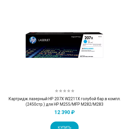
Картридж лазерный HP 207X W2211X голубой бар.в компл.
(2450стр.) для HP M255/MFP M282/M283
12 390 ₽
КУПИТЬ