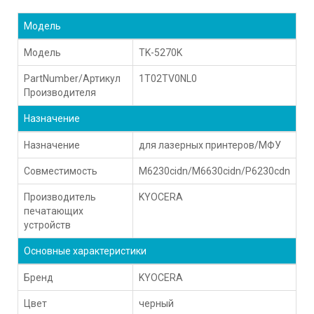
Модель
Модель
TK-5270K
PartNumber/Артикул
1T02TV0NL0
Производителя
Назначение
Назначение
для лазерных принтеров/МФУ
Совместимость
M6230cidn/M6630cidn/P6230cdn
Производитель
KYOCERA
печатающих
устройств
Основные характеристики
Бренд
KYOCERA
Цвет
черный