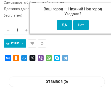
Самовывоз:
c 07 августа - бесплатно
Ваш город —
Нижний Новгород
Доставка до подъезда:
c 07 августа - 300 ₽ (от 5 000 ₽
Угадали?
бесплатно)
ОТЗЫВОВ (0)