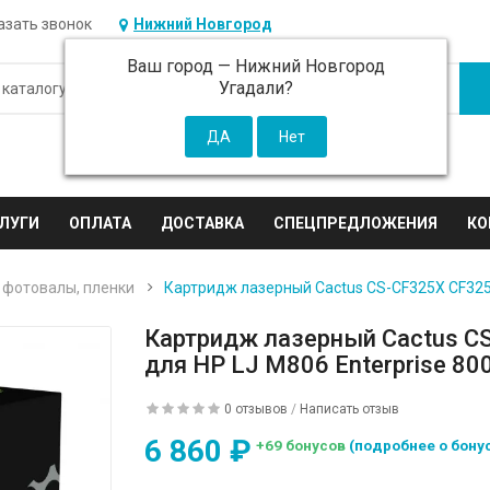
азать звонок
Нижний Новгород
Ваш город —
Нижний Новгород
Угадали?
ЛУГИ
ОПЛАТА
ДОСТАВКА
СПЕЦПРЕДЛОЖЕНИЯ
КО
 фотовалы, пленки
Картридж лазерный Cactus CS-CF325X CF325X
Картридж лазерный Cactus CS
для HP LJ M806 Enterprise 8
0 отзывов
/
Написать отзыв
6 860 ₽
+69 бонусов
(подробнее о бону