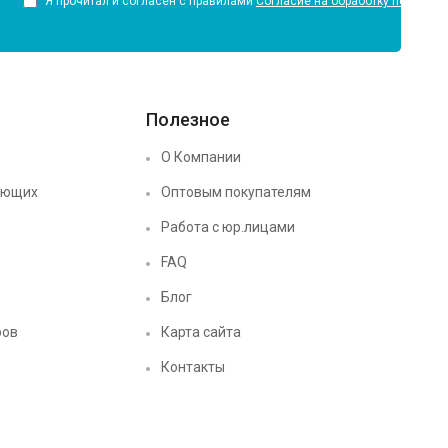
Я прочитал и согласен с правилами
Согласие на обработку персона
Полезное
О Компании
ующих
Оптовым покупателям
Работа с юр.лицами
FAQ
Блог
ров
Карта сайта
Контакты