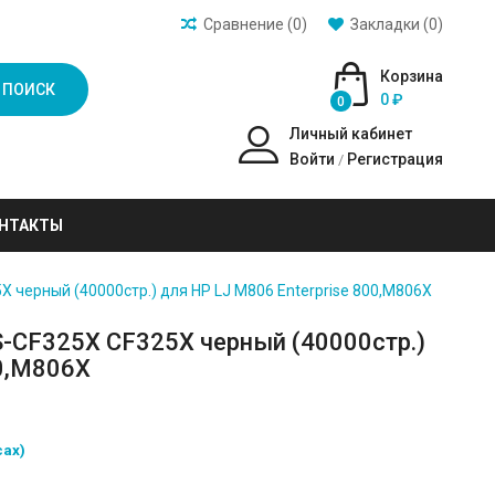
Сравнение (0)
Закладки (0)
Корзина
ПОИСК
0 ₽
0
Личный кабинет
Войти
Регистрация
/
НТАКТЫ
 черный (40000стр.) для HP LJ M806 Enterprise 800,M806X
-CF325X CF325X черный (40000стр.)
00,M806X
сах)