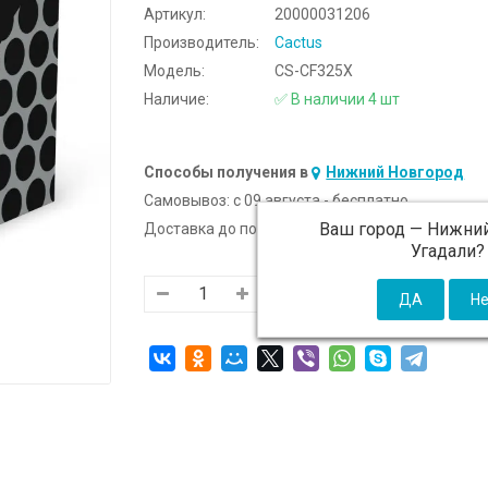
Артикул:
20000031206
Производитель:
Cactus
Модель:
CS-CF325X
Наличие:
✅ В наличии 4 шт
Способы получения в
Нижний Новгород
Самовывоз:
c 09 августа - бесплатно
Ваш город —
Нижний
Доставка до подъезда:
c 09 августа - 300 ₽ (от
Угадали?