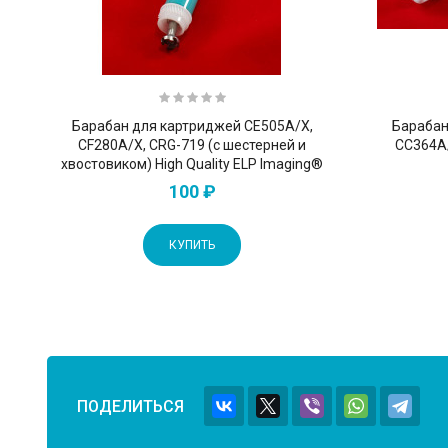
Барабан для картриджей CE505A/X,
Барабан
CF280A/X, CRG-719 (с шестерней и
CC364A/
хвостовиком) High Quality ELP Imaging®
100 ₽
КУПИТЬ
ПОДЕЛИТЬСЯ