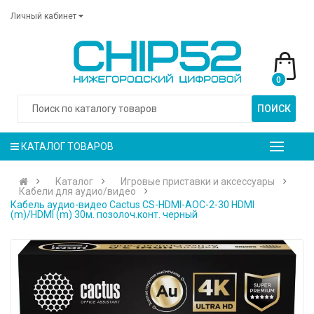
Личный кабинет
0
ПОИСК
КАТАЛОГ ТОВАРОВ
Каталог
Игровые приставки и аксессуары
Кабели для аудио/видео
Кабель аудио-видео Cactus CS-HDMI-AOC-2-30 HDMI
(m)/HDMI (m) 30м. позолоч.конт. черный