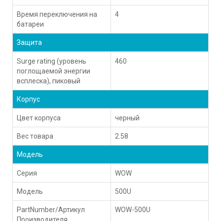
Время переключения на
4
батареи
Защита
Surge rating (уровень
460
поглощаемой энергии
всплеска), пиковый
Корпус
Цвет корпуса
черный
Вес товара
2.58
Модель
Серия
WOW
Модель
500U
PartNumber/Артикул
WOW-500U
Производителя