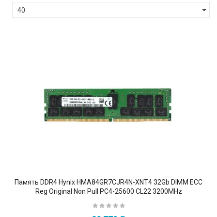
Память DDR4 Hynix HMA84GR7CJR4N-XNT4 32Gb DIMM ECC
Reg Original Non Pull PC4-25600 CL22 3200MHz