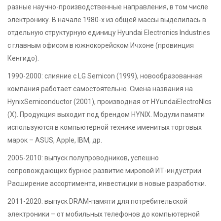
разные научно-производственные направления, в том числе
электронику. В начале 1980-х из общей массы выделилась в
отдельную структурную единицу Hyundai Electronics Industries
с главным офисом в южнокорейском Ичхоне (провинция
Кенгидо).
1990-2000: слияние с LG Semicon (1999), новообразованная
компания работает самостоятельно. Смена названия на
HynixSemiconductor (2001), производная от HYundaiElectroNIcs
(Х). Продукция выходит под брендом HYNIX. Модули памяти
используются в компьютерной технике именитых торговых
марок – ASUS, Apple, IBM, др.
2005-2010: выпуск полупроводников, успешно
сопровождающих бурное развитие мировой ИТ-индустрии.
Расширение ассортимента, инвестиции в новые разработки.
2011-2020: выпуск DRAM-памяти для потребительской
электроники – от мобильных телефонов до компьютерной