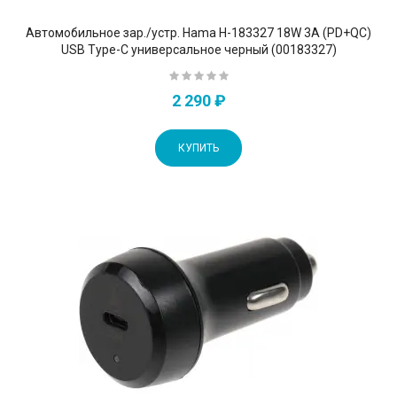
Автомобильное зар./устр. Hama H-183327 18W 3A (PD+QC)
USB Type-C универсальное черный (00183327)
2 290 ₽
КУПИТЬ