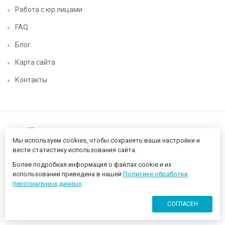
Работа с юр.лицами
FAQ
Блог
Карта сайта
Контакты
Мы используем cookies, чтобы сохранять ваши настройки и
вести статистику использования сайта.
Более подробная информация о файлах cookie и их
Нижегородский цифровой CHIP52 - компьютерный магазин ©
использовании приведена в нашей
Политике обработки
2026 Разработано в
proportfolio.ru
персональных данных
.
СОГЛАСЕН