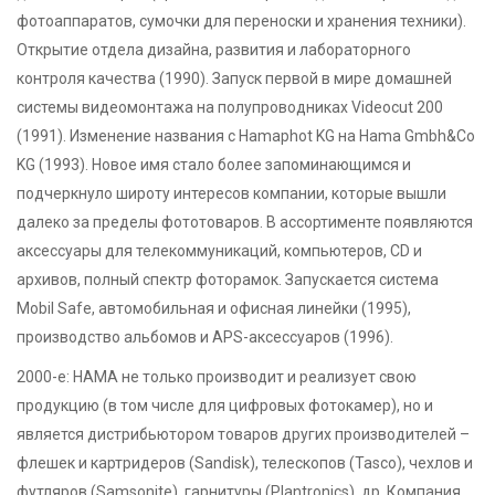
фотоаппаратов, сумочки для переноски и хранения техники).
Открытие отдела дизайна, развития и лабораторного
контроля качества (1990). Запуск первой в мире домашней
системы видеомонтажа на полупроводниках Videocut 200
(1991). Изменение названия с Hamaphot KG на Hama Gmbh&Co
KG (1993). Новое имя стало более запоминающимся и
подчеркнуло широту интересов компании, которые вышли
далеко за пределы фототоваров. В ассортименте появляются
аксессуары для телекоммуникаций, компьютеров, CD и
архивов, полный спектр фоторамок. Запускается система
Mobil Safe, автомобильная и офисная линейки (1995),
производство альбомов и APS-аксессуаров (1996).
2000-е: HAMA не только производит и реализует свою
продукцию (в том числе для цифровых фотокамер), но и
является дистрибьютором товаров других производителей –
флешек и картридеров (Sandisk), телескопов (Tasco), чехлов и
футляров (Samsonite), гарнитуры (Plantronics), др. Компания