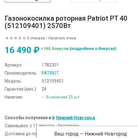
Газонокосилка роторная Patriot PT 40
(512109401) 2570Вт
0 отзывов
/
Написать отзыв
16 490 ₽
+165 бонусов
(подробнее о бонусах)
Артикул:
1782301
Производитель:
PATRIOT
Модель:
512109401
Гарантия (мес.):
24
Наличие:
✅ В наличии 25 шт
Способы получения в
Нижний Новгород
Самовывоз:
c 11 августа - бесплатно
Ваш город —
Нижний Новгород
Доставка до подъезда:
c 11 августа - 300 ₽ (от 5 000 ₽