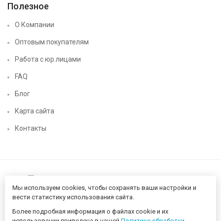
Полезное
О Компании
Оптовым покупателям
Работа с юр.лицами
FAQ
Блог
Карта сайта
Контакты
Мы используем cookies, чтобы сохранять ваши настройки и
вести статистику использования сайта.
Более подробная информация о файлах cookie и их
Нижегородский цифровой CHIP52 - компьютерный магазин ©
использовании приведена в нашей
Политике обработки