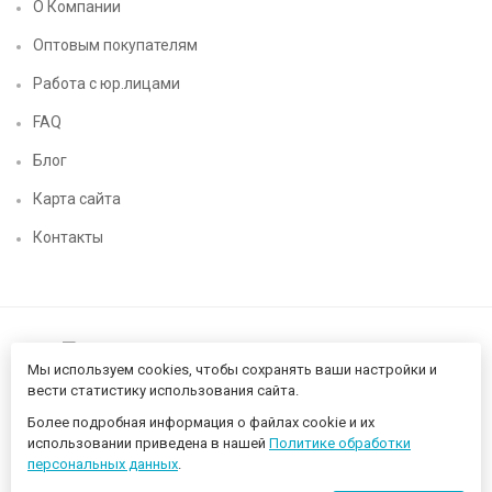
О Компании
Оптовым покупателям
Работа с юр.лицами
FAQ
Блог
Карта сайта
Контакты
Мы используем cookies, чтобы сохранять ваши настройки и
вести статистику использования сайта.
Более подробная информация о файлах cookie и их
Нижегородский цифровой CHIP52 - компьютерный магазин ©
использовании приведена в нашей
Политике обработки
2026 Разработано в
proportfolio.ru
персональных данных
.