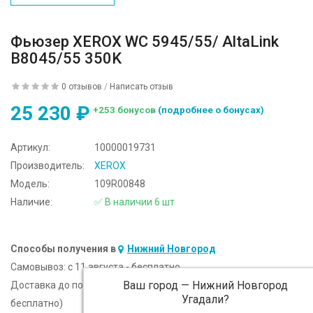
Фьюзер XEROX WC 5945/55/ AltaLink
B8045/55 350K
0 отзывов
/
Написать отзыв
25 230 ₽
+253 бонусов
(подробнее о бонусах)
Артикул:
10000019731
Производитель:
XEROX
Модель:
109R00848
Наличие:
✅ В наличии 6 шт
Способы получения в
Нижний Новгород
Самовывоз:
c 11 августа - бесплатно
Ваш город —
Нижний Новгород
Доставка до подъезда:
c 11 августа - 300 ₽ (от 5 000 ₽
Угадали?
бесплатно)