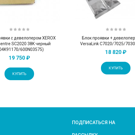
оявки с девелопером XEROX
Блок проявки + девелопе
)
entre SC2020 38K черный
VersaLink C7020/7025/703
04K91170/600N03575)
18 820 ₽
19 750 ₽
КУПИТЬ
КУПИТЬ
ПОДПИСАТЬСЯ НА