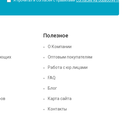
Я прочитал и согласен с правилами
Согласие на обработку персона
Полезное
О Компании
ующих
Оптовым покупателям
Работа с юр.лицами
FAQ
Блог
ров
Карта сайта
Контакты