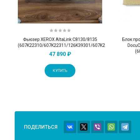
Фьюзер XEROX AltaLink C8130/8135
Блок пр
(607K22310/607K22311/126K39301/607K22312/607K22315
DocuC
(6
47 890 ₽
КУПИТЬ
ПОДЕЛИТЬСЯ