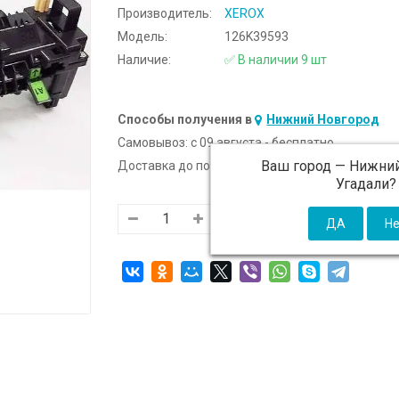
Производитель:
XEROX
Модель:
126K39593
Наличие:
✅ В наличии 9 шт
Способы получения в
Нижний Новгород
Самовывоз:
c 09 августа - бесплатно
Ваш город —
Нижний
Доставка до подъезда:
c 09 августа - 300 ₽ (от
Угадали?