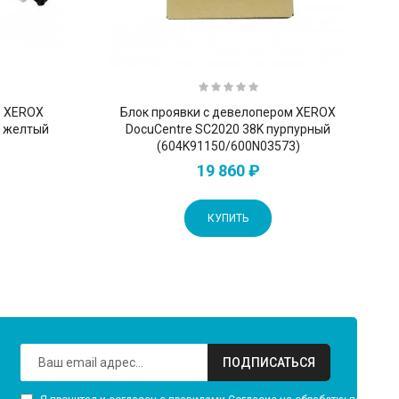
р XEROX
Блок проявки с девелопером XEROX
0 желтый
DocuCentre SC2020 38K пурпурный
(604K91150/600N03573)
19 860 ₽
КУПИТЬ
ПОДПИСАТЬСЯ