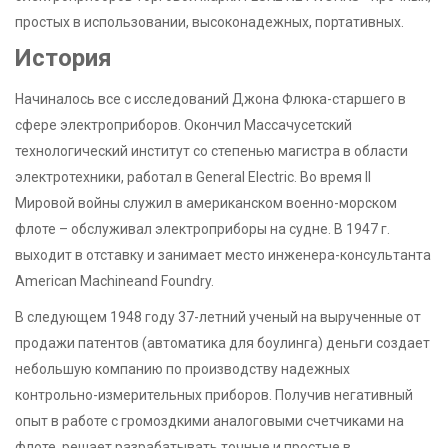
простых в использовании, высоконадежных, портативных.
История
Начиналось все с исследований Джона Флюка-старшего в
сфере электроприборов. Окончил Массачусетский
технологический институт со степенью магистра в области
электротехники, работал в General Electric. Во время ІІ
Мировой войны служил в американском военно-морском
флоте – обслуживал электроприборы на судне. В 1947 г.
выходит в отставку и занимает место инженера-консультанта
American Machineand Foundry.
В следующем 1948 году 37-летний ученый на вырученные от
продажи патентов (автоматика для боулинга) деньги создает
небольшую компанию по производству надежных
контрольно-измерительных приборов. Получив негативный
опыт в работе с громоздкими аналоговыми счетчиками на
флоте, решает разрабатывать точные и простые в