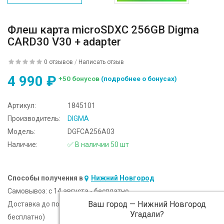
Флеш карта microSDXC 256GB Digma
CARD30 V30 + adapter
0 отзывов
/
Написать отзыв
4 990 ₽
+50 бонусов
(подробнее о бонусах)
Артикул:
1845101
Производитель:
DIGMA
Модель:
DGFCA256A03
Наличие:
✅ В наличии 50 шт
Способы получения в
Нижний Новгород
Самовывоз:
c 14 августа - бесплатно
Ваш город —
Нижний Новгород
Доставка до подъезда:
c 14 августа - 300 ₽ (от 5 000 ₽
Угадали?
бесплатно)