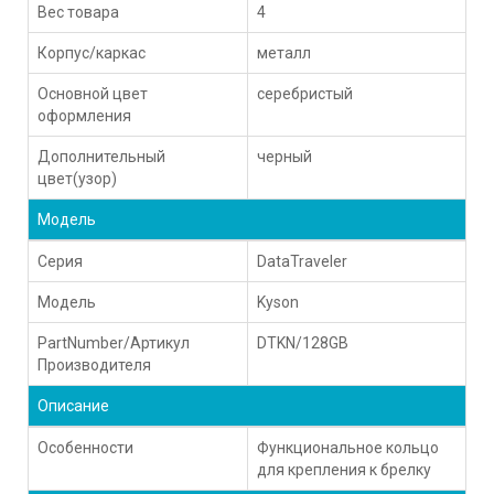
Вес товара
4
Корпус/каркас
металл
Основной цвет
серебристый
оформления
Дополнительный
черный
цвет(узор)
Модель
Серия
DataTraveler
Модель
Kyson
PartNumber/Артикул
DTKN/128GB
Производителя
Описание
Особенности
Функциональное кольцо
для крепления к брелку