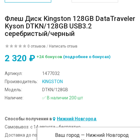
Флеш Диск Kingston 128GB DataTraveler
Kyson DTKN/128GB USB3.2
серебристый/черный
0 отзывов
/
Написать отзыв
2 320 ₽
+24 бонусов
(подробнее о бонусах)
Артикул:
1477032
Производитель:
KINGSTON
Модель:
DTKN/128GB
Наличие:
✅ В наличии 200 шт
Способы получения в
Нижний Новгород
Самовывоз:
c 14 августа - бесплатно
Ваш город —
Нижний Новгород
Доставка до подъезда:
c 14 августа - 300 ₽ (от 5 000 ₽