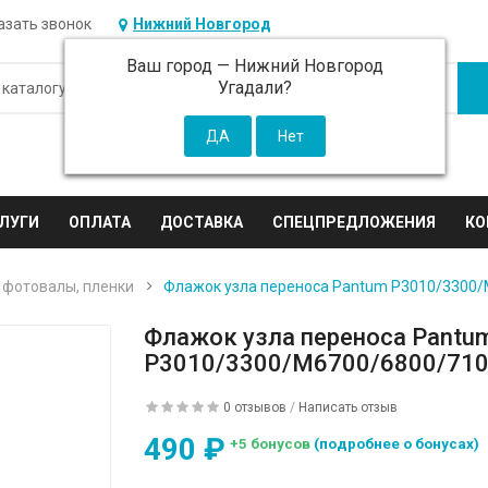
азать звонок
Нижний Новгород
Ваш город —
Нижний Новгород
Угадали?
ЛУГИ
ОПЛАТА
ДОСТАВКА
СПЕЦПРЕДЛОЖЕНИЯ
КО
 фотовалы, пленки
Флажок узла переноса Pantum P3010/3300/
Флажок узла переноса Pantu
P3010/3300/M6700/6800/710
0 отзывов
/
Написать отзыв
490 ₽
+5 бонусов
(подробнее о бонусах)