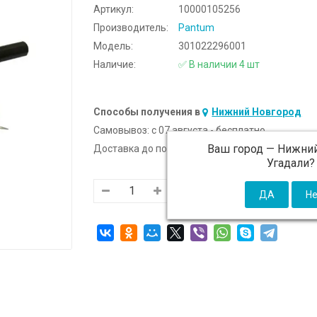
Артикул:
10000105256
Производитель:
Pantum
Модель:
301022296001
Наличие:
✅ В наличии 4 шт
Способы получения в
Нижний Новгород
Самовывоз:
c 07 августа - бесплатно
Ваш город —
Нижний
Доставка до подъезда:
c 07 августа - 300 ₽ (от
Угадали?