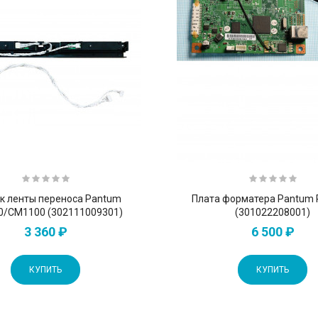
к ленты переноса Pantum
Плата форматера Pantum
0/CM1100 (302111009301)
(301022208001)
3 360 ₽
6 500 ₽
КУПИТЬ
КУПИТЬ