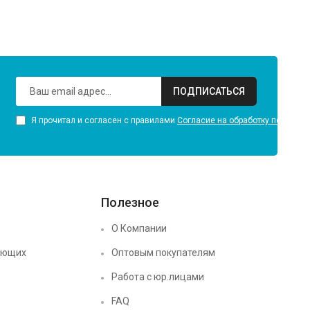
ПОДПИСАТЬСЯ
Я прочитал и согласен с правилами
Согласие на обработку персона
Полезное
О Компании
ующих
Оптовым покупателям
Работа с юр.лицами
FAQ