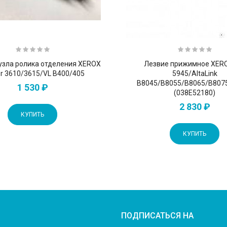
узла ролика отделения XEROX
Лезвие прижимное XER
r 3610/3615/VL B400/405
5945/AltaLink
B8045/B8055/B8065/B807
1 530 ₽
(038E52180)
2 830 ₽
КУПИТЬ
КУПИТЬ
ПОДПИСАТЬСЯ НА