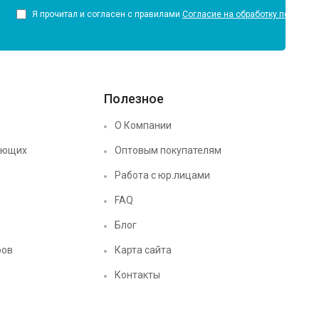
Я прочитал и согласен с правилами
Согласие на обработку персона
Полезное
О Компании
ующих
Оптовым покупателям
Работа с юр.лицами
FAQ
Блог
ров
Карта сайта
Контакты