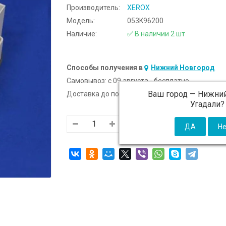
Производитель:
XEROX
Модель:
053K96200
Наличие:
✅ В наличии 2 шт
Способы получения в
Нижний Новгород
Самовывоз:
c 09 августа - бесплатно
Ваш город —
Нижний
Доставка до подъезда:
c 09 августа - 300 ₽ (от
Угадали?